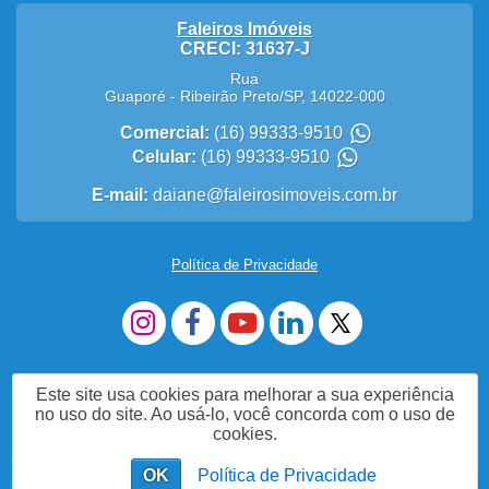
Faleiros Imóveis
CRECI: 31637-J
Rua
Guaporé
-
Ribeirão Preto
/
SP
,
14022-000
Comercial:
(16) 99333-9510
Celular:
(16) 99333-9510
E-mail:
daiane@faleirosimoveis.com.br
Política de Privacidade
Este site usa cookies para melhorar a sua experiência
no uso do site. Ao usá-lo, você concorda com o uso de
cookies.
Me Chame no WhatsApp (16)993339510
OK
Política de Privacidade