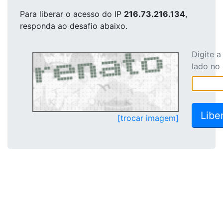
Para liberar o acesso
do IP
216.73.216.134
,
responda ao desafio abaixo.
Digite 
lado no
[trocar imagem]