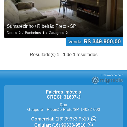
Sumarezinho / Ribeirão Preto - SP
Dorms:
2
/ Banheiros:
1
/ Garagens:
2
R$ 349.900,00
Venda:
Resultado(s)
1
-
1
de
1
resultados
Faleiros Imóveis
CRECI: 31637-J
Rua
Guaporé
-
Ribeirão Preto
/
SP
,
14022-000
Comercial:
(16) 99333-9510
Celular:
(16) 99333-9510