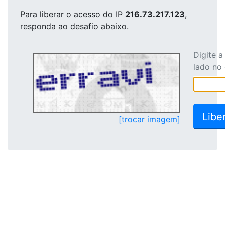
Para liberar o acesso
do IP
216.73.217.123
,
responda ao desafio abaixo.
Digite 
lado no
[trocar imagem]