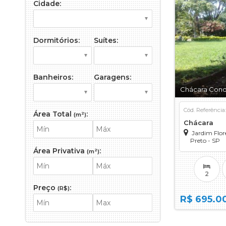
Cidade:
Galpão
Imóvel Comer
Loft
Dormitórios:
Suítes:
Sala Comerci
Salão
Sítio
Banheiros:
Garagens:
Terreno
Chácara Cond
Terreno em 
Cód. Referência
Área Total
:
(m²)
Chácara
Jardim Flor
Preto - SP
Área Privativa
:
(m²)
2
Preço
:
(R$)
R$ 695.0