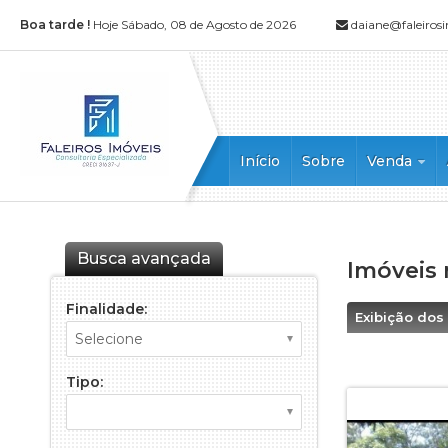
Boa tarde !
Hoje Sábado, 08 de Agosto de 2026
daiane@faleiros
Início
Sobre
Venda
Apartament
Apartamento
Casa
Busca avançada
Imóveis
Casa Comerc
Casa em Con
Finalidade:
Exibição dos
Chácara
Cobertura
Tipo:
Cobertura D
Edícula
Flat