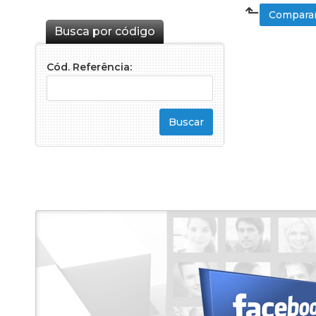
⬑
Comparar
Busca por código
Cód. Referência: