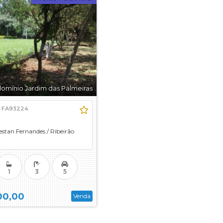
Condomínio Arara Verde
cial
Condomínio Arara Vermelha
Condomínio Aurora Village
al
Condomínio Bela Vista - Olhos D Á
Condomínio Bella Cittá
Condomínio Blend Coliving
Condomínio Borda do Parque - Olh
omínio Jardim das Palmeiras
Condomínio
Condominio Buganvile - Olhos D Á
Condomínio Buona Vita Ribeirão
:
FA93224
Condomínio Buritis
estan Fernandes
/
Ribeirão
Condomínio Chácaras Hípica
Condomínio Chácaras Itanhangá
Condomínio Cidade da Criança
1
3
5
Condomínio Colina do Golfe
Condomínio Country Village
00,00
Venda
Condomínio Estação Primavera
Condomínio Estância Beira Rio