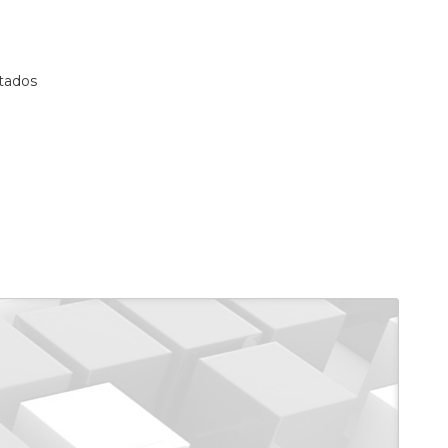
tados
e