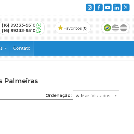
(16) 99333-9510
Favoritos (
0
)
(16) 99333-9510
es
Contato
 Palmeiras
vinhos
Ordenação:
ncial