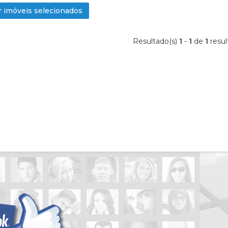
Condomínio Estância Ouro Verde
 imóveis selecionados
Condomínio Fazenda Santa Maria
Condomínio Garden Villa
Resultado(s)
1
-
1
de
1
resul
Condomínio Guaporé 1
Condomínio Guaporé 3
Condomínio Ipe Branco
Condomínio Jardim das Palmeiras
Condomínio Jardim Eldorado
Condomínio Jardim Sul
Condomínio Jardins
Condominio Laranjeiras
Condomínio Manacas
Condomínio Mirante - Royal Park
Condomínio Monte Verde
Condomínio Nova Aliança
Condomínio Nova Aliança Sul
Condomínio Paineiras
Condomínio Patrimonial Campestr