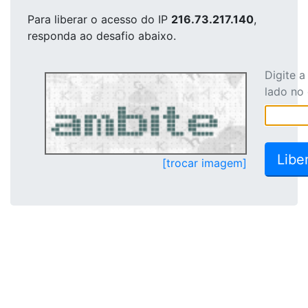
Para liberar o acesso
do IP
216.73.217.140
,
responda ao desafio abaixo.
Digite 
lado no
[trocar imagem]