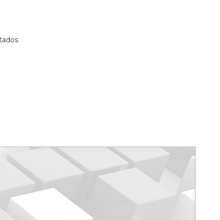
tados
e