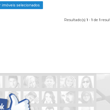
Condomínio Estância Ouro Verde
 imóveis selecionados
Condomínio Fazenda Santa Maria
Condomínio Garden Villa
Resultado(s)
1
-
1
de
1
resul
Condomínio Guaporé 1
Condomínio Guaporé 3
Condomínio Ipe Branco
Condomínio Jardim das Palmeiras
Condomínio Jardim Eldorado
Condomínio Jardim Sul
Condomínio Jardins
Condominio Laranjeiras
Condomínio Manacas
Condomínio Mirante - Royal Park
Condomínio Monte Verde
Condomínio Nova Aliança
Condomínio Nova Aliança Sul
Condomínio Paineiras
Condomínio Patrimonial Campestr