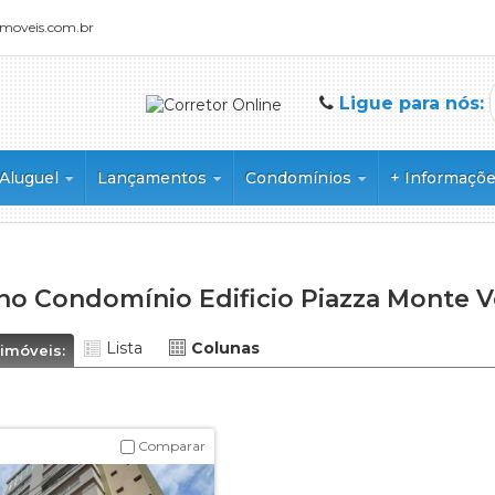
imoveis.com.br
Ligue para nós:
Aluguel
Lançamentos
Condomínios
+ Informaçõ
o
Sala Comercial
Apartamento
Condomínio Alphaville 2
Parceiros
 Duplex
Condomínio Alphaville 1
Condomínio Alphaville 3
no Condomínio Edificio Piazza Monte 
ial
Condomínio Alto da Boa Vista - Cra
domínio
Condomínio Alto do Bonfim
Lista
Colunas
 imóveis:
Condomínio Alto do Castelo II
Condomínio Alto do Castelo Reside
uplex
Condomínio Alto do Vale
Comparar
Condomínio Ana Carolina
Condomínio Arara Azul