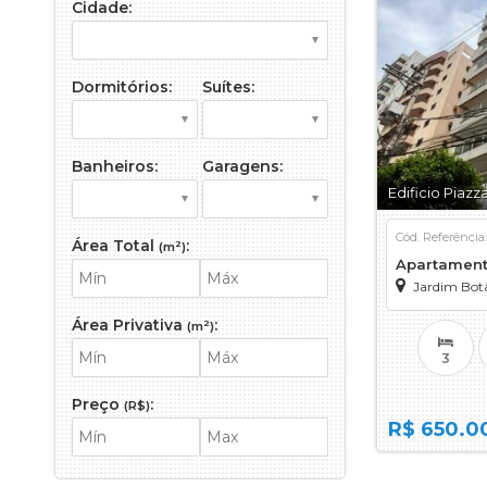
Cidade:
Galpão
Imóvel Comer
Loft
Dormitórios:
Suítes:
Sala Comerci
Salão
Sítio
Banheiros:
Garagens:
Terreno
Edificio Piaz
Terreno em 
Cód. Referência
Área Total
:
(m²)
Apartamen
Jardim Bot
Área Privativa
:
(m²)
3
Preço
:
(R$)
R$ 650.0