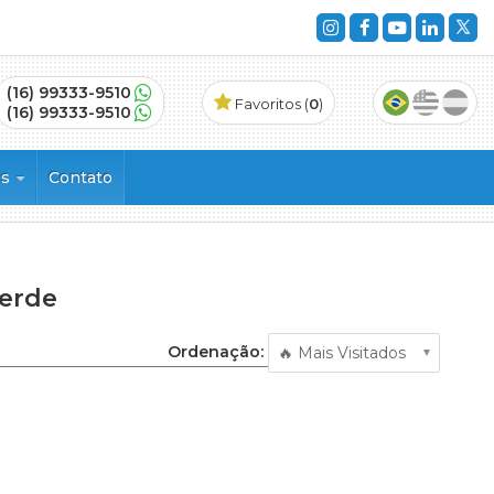
(16) 99333-9510
Favoritos (
0
)
(16) 99333-9510
es
Contato
Verde
vinhos
Ordenação:
ncial