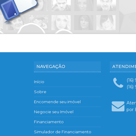
Condomínio Pitangueiras
Condomínio Portal da Mata
Condomínio Portal dos Ipês
Condomínio Quinta da Primavera - P
Condomínio Quinta da Primavera - 
Condominio Quinta da Primavera Pr
Condomínio Quinta dos Ventos
Condomínio Quintas de São José - V
NAVEGAÇÃO
ATENDIM
Condomínio Quintas de São José - Vi
Condomínio Quintas de São José - V
(16)
Início
Condomínio Recanto do Rio Pardo
(16)
Sobre
Condomínio Recreio Internacional
Encomende seu imóvel
Condomínio Reserva de San Pedro
Ate
por 
Condomínio Reserva do Ipê
Negocie seu Imóvel
Condomínio Reserva Domaine
Financiamento
Condomínio Reserva Imperial
Simulador de Financiamento
Condomínio Reserva Santa Luisa