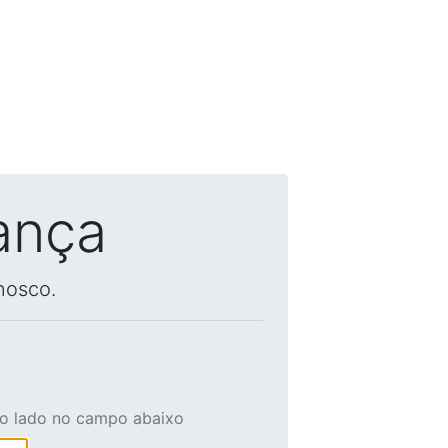
ança
nosco.
ao lado no campo abaixo