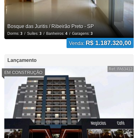
Bosque das Juritis / Ribeirão Preto - SP
Dorms:
3
/ Suítes:
3
/ Banheiros:
4
/ Garagens:
3
R$ 1.187.320,00
Venda:
Lançamento
Ref.: FA63412
EM CONSTRUÇÃO