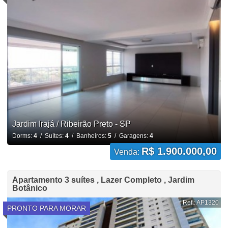
Jardim Irajá / Ribeirão Preto - SP
Dorms:
4
/ Suítes:
4
/ Banheiros:
5
/ Garagens:
4
R$ 1.900.000,00
Venda:
Apartamento 3 suítes , Lazer Completo , Jardim
Botânico
Ref.: AP1320
PRONTO PARA MORAR