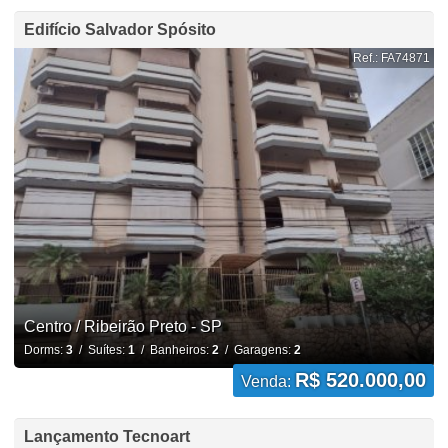
Edifício Salvador Spósito
Ref.: FA74871
Centro / Ribeirão Preto - SP
Dorms:
3
/ Suítes:
1
/ Banheiros:
2
/ Garagens:
2
R$ 520.000,00
Venda:
Lançamento Tecnoart