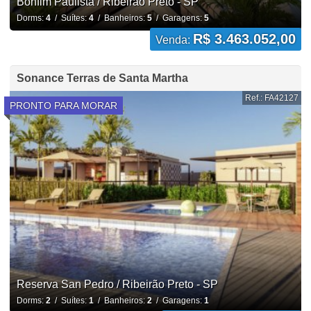
Bonfim Paulista / Ribeirão Preto - SP
Dorms:
4
/ Suítes:
4
/ Banheiros:
5
/ Garagens:
5
R$ 3.463.052,00
Venda:
Sonance Terras de Santa Martha
Ref.: FA42127
PRONTO PARA MORAR
Reserva San Pedro / Ribeirão Preto - SP
Dorms:
2
/ Suítes:
1
/ Banheiros:
2
/ Garagens:
1