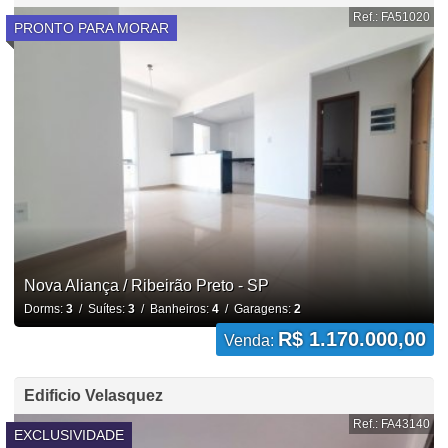
Ref.: FA51020
PRONTO PARA MORAR
Nova Aliança / Ribeirão Preto - SP
Dorms:
3
/ Suítes:
3
/ Banheiros:
4
/ Garagens:
2
R$ 1.170.000,00
Venda:
Edificio Velasquez
Ref.: FA43140
EXCLUSIVIDADE