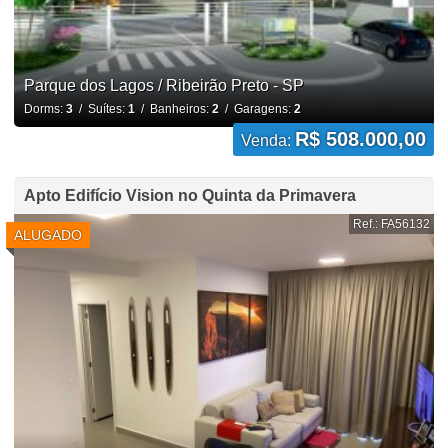
Parque dos Lagos / Ribeirão Preto - SP
Dorms:
3
/ Suítes:
1
/ Banheiros:
2
/ Garagens:
2
R$ 508.000,00
Venda:
Apto Edifício Vision no Quinta da Primavera
Ref.: FA56132
ALUGADO