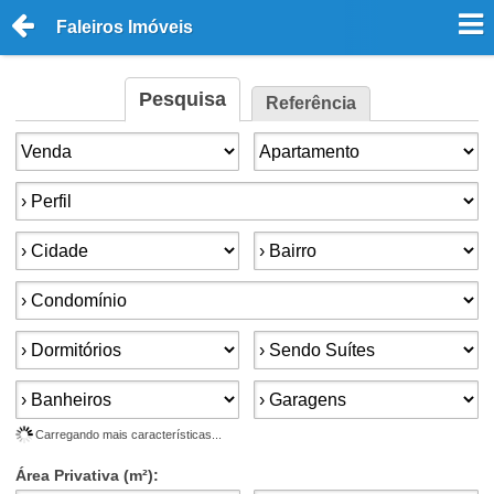
Faleiros Imóveis
Pesquisa
Referência
Finalidade:
Tipo de imóvel:
Perfil:
Cidade:
Bairro:
Condomínios:
Dormitórios:
Suítes:
Banheiros:
Garagens:
Carregando mais características...
Área Privativa (m²):