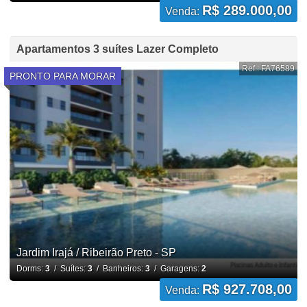
R$ 289.000,00
Venda:
Apartamentos 3 suítes Lazer Completo
Ref.: FA76589
PRONTO PARA MORAR
Jardim Irajá / Ribeirão Preto - SP
Dorms:
3
/ Suítes:
3
/ Banheiros:
3
/ Garagens:
2
R$ 927.708,00
Venda: