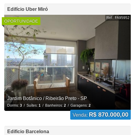
Edifício Uber Miró
Ref.: FA95952
OPORTUNIDADE
Jardim Botânico / Ribeirão Preto - SP
Dorms:
3
/ Suítes:
1
/ Banheiros:
2
/ Garagens:
2
R$ 870.000,00
Venda:
Edificio Barcelona