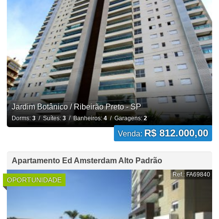
Jardim Botânico / Ribeirão Preto - SP
Dorms:
3
/ Suítes:
3
/ Banheiros:
4
/ Garagens:
2
R$ 812.000,00
Venda:
Apartamento Ed Amsterdam Alto Padrão
Ref.: FA69840
OPORTUNIDADE