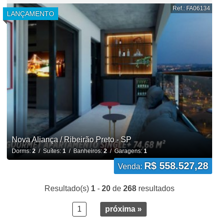
Ref.: FA06134
LANÇAMENTO
Nova Aliança / Ribeirão Preto - SP
Dorms:
2
/ Suítes:
1
/ Banheiros:
2
/ Garagens:
1
R$ 558.527,28
Venda:
Resultado(s)
1
-
20
de
268
resultados
1
próxima »