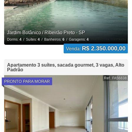
Jardim Botânico / Ribeirão Preto - SP
Dorms:
4
/ Suítes:
4
/ Banheiros:
6
/ Garagens:
4
R$ 2.350.000,00
Venda:
Apartamento 3 suítes, sacada gourmet, 3 vagas, Alto
Padrão
Ref.: FA56838
PRONTO PARA MORAR