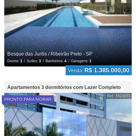
Bosque das Juritis / Ribeirão Preto - SP
Dorms:
3
/ Suítes:
3
/ Banheiros:
4
/ Garagens:
3
R$ 1.385.000,00
Venda:
Apartamentos 3 dormitórios com Lazer Completo
Ref.: FA24655
PRONTO PARA MORAR