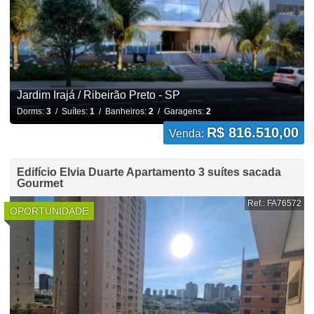
Jardim Irajá / Ribeirão Preto - SP
Dorms:
3
/ Suítes:
1
/ Banheiros:
2
/ Garagens:
2
R$ 816.510,00
Venda:
Edifício Elvia Duarte Apartamento 3 suítes sacada
Gourmet
Ref.: FA76572
OPORTUNIDADE