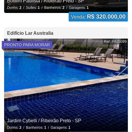
Bonfim Paulista / Ribeirão Preto - SP
Dorms:
2
/ Suítes:
1
/ Banheiros:
2
/ Garagens:
1
R$ 320.000,00
Venda:
Edifício Lar Australia
Ref.: FA35089
PRONTO PARA MORAR
Jardim Cybelli / Ribeirão Preto - SP
Dorms:
2
/ Banheiros:
1
/ Garagens:
1