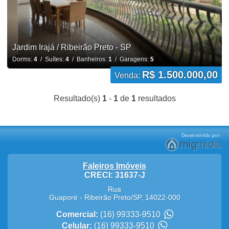
Jardim Irajá / Ribeirão Preto - SP
Dorms:
4
/ Suítes:
4
/ Banheiros:
1
/ Garagens:
5
R$ 1.500.000,00
Venda:
Resultado(s)
1
-
1
de
1
resultados
Faleiros Imóveis
CRECI: 31637-J
Rua
Guaporé
-
Ribeirão Preto
/
SP
,
14022-000
Comercial:
(16) 99333-9510
Celular:
(16) 99333-9510