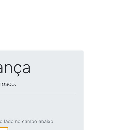
ança
nosco.
ao lado no campo abaixo