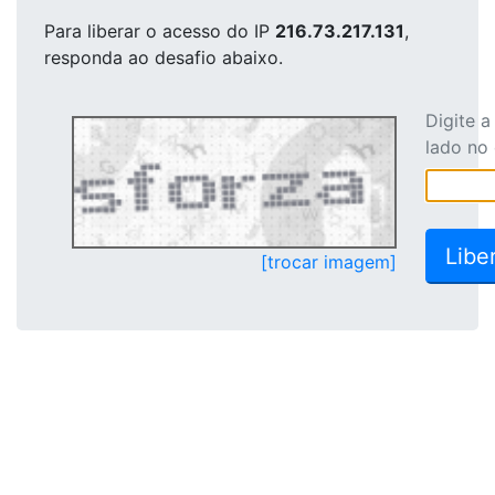
Para liberar o acesso
do IP
216.73.217.131
,
responda ao desafio abaixo.
Digite 
lado no
[trocar imagem]