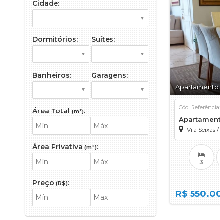
Cidade:
Galpão
Imóvel Comer
Loft
Dormitórios:
Suítes:
Sala Comerci
Salão
Sítio
Banheiros:
Garagens:
Terreno
Apartamento n
Terreno em 
Cód. Referência
Área Total
:
(m²)
Apartamen
Vila Seixas
/
Área Privativa
:
(m²)
3
Preço
:
(R$)
R$ 550.0