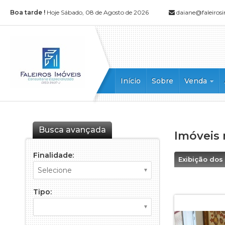
Boa tarde !
Hoje Sábado, 08 de Agosto de 2026
daiane@faleiros
Início
Sobre
Venda
Apartament
Apartamento
Casa
Busca avançada
Imóveis 
Casa Comerc
Casa em Con
Finalidade:
Exibição dos
Chácara
Cobertura
Tipo:
Cobertura D
Edícula
Flat