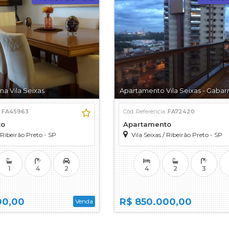
Condomínio Arara Verde
cial
Condomínio Arara Vermelha
Condomínio Aurora Village
al
Condomínio Bela Vista - Olhos D Á
Condomínio Bella Cittá
Condomínio Blend Coliving
Condomínio Borda do Parque - Olh
a Vila Seixas
Apartamento Vila Seixas - Gabarr
Condomínio
Condominio Buganvile - Olhos D Á
Condomínio Buona Vita Ribeirão
:
FA45963
Cód. Referência:
FA72420
to
Apartamento
Condomínio Buritis
Ribeirão Preto - SP
Vila Seixas
/
Ribeirão Preto - SP
Condomínio Chácaras Hípica
Condomínio Chácaras Itanhangá
Condomínio Cidade da Criança
1
4
2
4
2
3
Condomínio Colina do Golfe
Condomínio Country Village
00,00
R$ 850.000,00
Venda
Condomínio Estação Primavera
Condomínio Estância Beira Rio