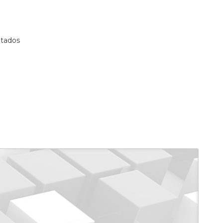
ltados
e