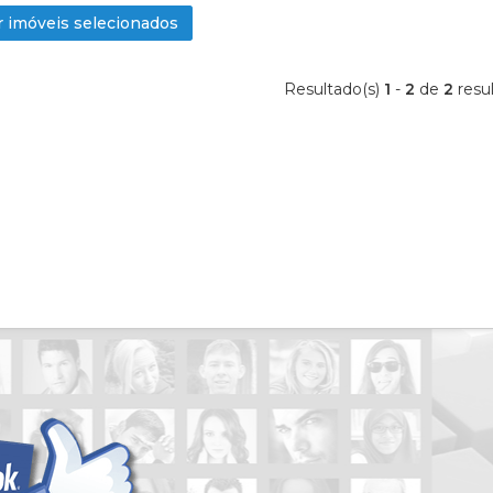
Condomínio Estância Ouro Verde
 imóveis selecionados
Condomínio Fazenda Santa Maria
Condomínio Garden Villa
Resultado(s)
1
-
2
de
2
resu
Condomínio Guaporé 1
Condomínio Guaporé 3
Condomínio Ipe Branco
Condomínio Jardim das Palmeiras
Condomínio Jardim Eldorado
Condomínio Jardim Sul
Condomínio Jardins
Condominio Laranjeiras
Condomínio Manacas
Condomínio Mirante - Royal Park
Condomínio Monte Verde
Condomínio Nova Aliança
Condomínio Nova Aliança Sul
Condomínio Paineiras
Condomínio Patrimonial Campestr