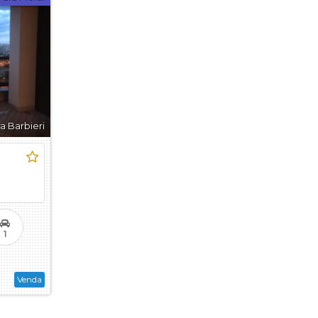
gua
os D Água
a Barbieri
gua
1
Venda