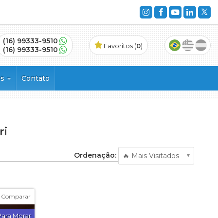
(16) 99333-9510
Favoritos (
0
)
(16) 99333-9510
es
Contato
ri
vinhos
Ordenação:
ncial
Comparar
Para Morar