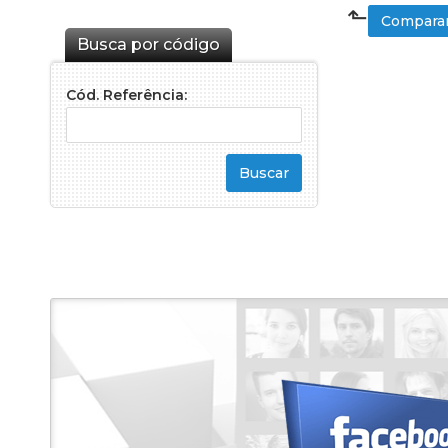
⬑
Comparar
Busca por código
Cód. Referência: