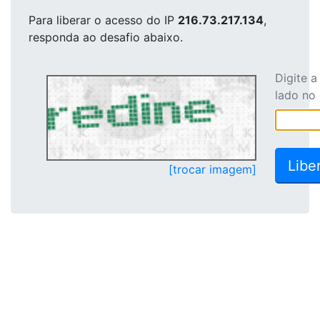
Para liberar o acesso
do IP
216.73.217.134
,
responda ao desafio abaixo.
Digite 
lado no
[trocar imagem]