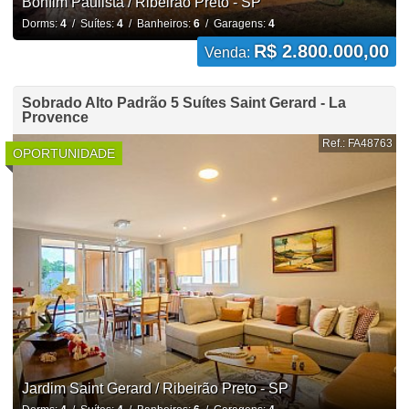
Bonfim Paulista / Ribeirão Preto - SP
Dorms:
4
/ Suítes:
4
/ Banheiros:
6
/ Garagens:
4
R$ 2.800.000,00
Venda:
Sobrado Alto Padrão 5 Suítes Saint Gerard - La
Provence
Ref.: FA48763
OPORTUNIDADE
Jardim Saint Gerard / Ribeirão Preto - SP