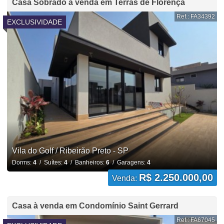
Casa Sobrado à venda em Terras de Florença
Ref.: FA34392
EXCLUSIVIDADE
Vila do Golf / Ribeirão Preto - SP
Dorms:
4
/ Suítes:
4
/ Banheiros:
6
/ Garagens:
4
R$ 2.250.000,00
Venda:
Casa à venda em Condomínio Saint Gerrard
Ref.: FA67045