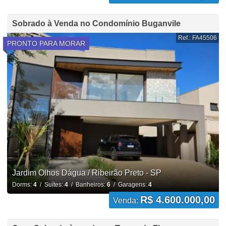
Sobrado à Venda no Condomínio Buganvile
Ref.: FA45506
PRONTO PARA MORAR
Jardim Olhos Dágua / Ribeirão Preto - SP
Dorms:
4
/ Suítes:
4
/ Banheiros:
6
/ Garagens:
4
R$ 4.600.000,00
Venda: