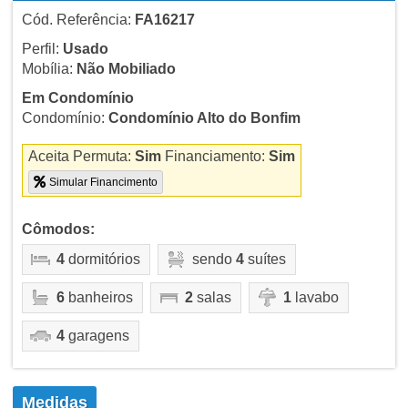
Cód. Referência:
FA16217
Perfil:
Usado
Mobília:
Não Mobiliado
Em Condomínio
Condomínio:
Condomínio Alto do Bonfim
Aceita Permuta:
Sim
Financiamento:
Sim
Simular Financimento
Cômodos:
4
dormitórios
sendo
4
suítes
6
banheiros
2
salas
1
lavabo
4
garagens
Medidas