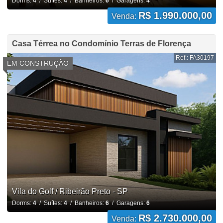
Dorms:
4
/ Suítes:
4
/ Banheiros:
6
/ Garagens:
4
R$ 1.990.000,00
Venda:
Casa Térrea no Condomínio Terras de Florença
Ref.: FA30197
EM CONSTRUÇÃO
Vila do Golf / Ribeirão Preto - SP
Dorms:
4
/ Suítes:
4
/ Banheiros:
6
/ Garagens:
6
R$ 2.730.000,00
Venda: