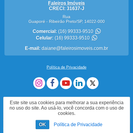
Faleiros Imóveis
CRECI: 31637-J
Rua
Guaporé
-
Ribeirão Preto
/
SP
,
14022-000
Comercial:
(16) 99333-9510
Celular:
(16) 99333-9510
E-mail:
daiane@faleirosimoveis.com.br
Política de Privacidade
Este site usa cookies para melhorar a sua experiência
no uso do site. Ao usá-lo, você concorda com o uso de
cookies.
Me Chame no WhatsApp (16)993339510
OK
Política de Privacidade
Enviar mensagem
Chat