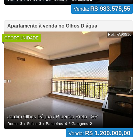
R$ 983.575,55
Venda:
Apartamento à venda no Olhos D'água
Ref.: FA90810
OPORTUNIDADE
Jardim Olhos Dágua / Ribeirão Preto - SP
Dorms:
3
/ Suítes:
3
/ Banheiros:
4
/ Garagens:
2
R$ 1.200.000,00
Venda: