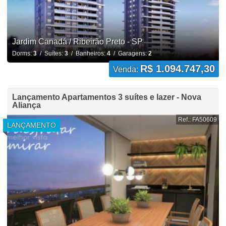
Jardim Canadá / Ribeirão Preto - SP
Dorms:
3
/ Suítes:
3
/ Banheiros:
4
/ Garagens:
2
R$ 1.094.747,30
Venda:
Lançamento Apartamentos 3 suítes e lazer - Nova
Aliança
Ref.: FA50609
LANÇAMENTO