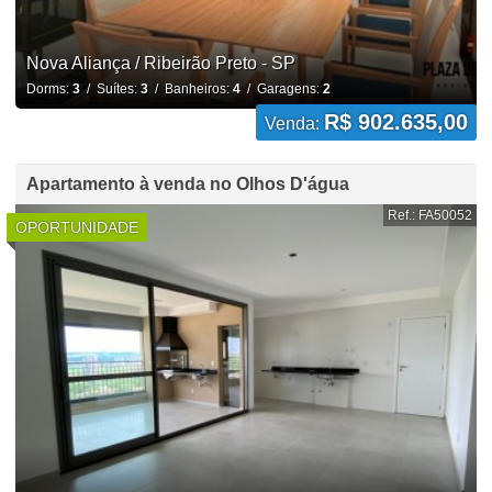
Nova Aliança / Ribeirão Preto - SP
Dorms:
3
/ Suítes:
3
/ Banheiros:
4
/ Garagens:
2
R$ 902.635,00
Venda:
Apartamento à venda no Olhos D'água
Ref.: FA50052
OPORTUNIDADE