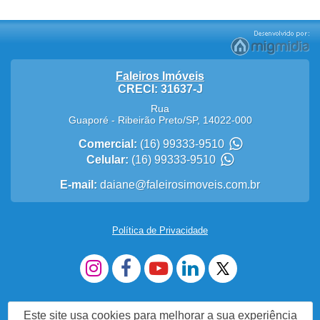
Faleiros Imóveis
CRECI: 31637-J
Rua
Guaporé
-
Ribeirão Preto
/
SP
,
14022-000
Comercial:
(16) 99333-9510
Celular:
(16) 99333-9510
E-mail:
daiane@faleirosimoveis.com.br
Política de Privacidade
Este site usa cookies para melhorar a sua experiência