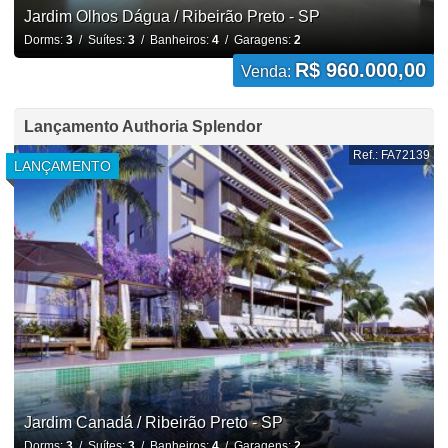
Jardim Olhos Dágua / Ribeirão Preto - SP
Dorms:
3
/ Suítes:
3
/ Banheiros:
4
/ Garagens:
2
R$ 960.000,00
Venda:
Lançamento Authoria Splendor
Ref.: FA72139
LANÇAMENTO
Jardim Canadá / Ribeirão Preto - SP
Dorms:
3
/ Suítes:
3
/ Banheiros:
4
/ Garagens:
2