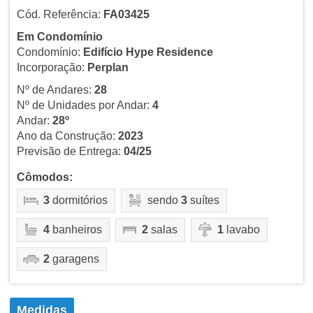
Cód. Referência:
FA03425
Em Condomínio
Condomínio:
Edifício Hype Residence
Incorporação:
Perplan
Nº de Andares:
28
Nº de Unidades por Andar:
4
Andar:
28º
Ano da Construção:
2023
Previsão de Entrega:
04/25
Cômodos:
3
dormitórios
sendo
3
suítes
4
banheiros
2
salas
1
lavabo
2
garagens
Medidas