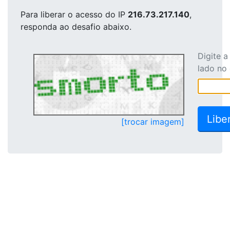
Para liberar o acesso
do IP
216.73.217.140
,
responda ao desafio abaixo.
Digite 
lado no
[trocar imagem]