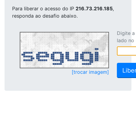
Para liberar o acesso
do IP
216.73.216.185
,
responda ao desafio abaixo.
Digite 
lado no
[trocar imagem]