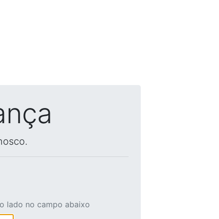
ança
nosco.
ao lado no campo abaixo