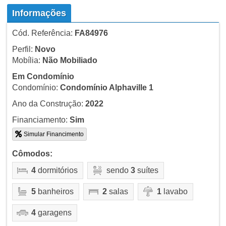
Informações
Cód. Referência:
FA84976
Perfil:
Novo
Mobília:
Não Mobiliado
Em Condomínio
Condomínio:
Condomínio Alphaville 1
Ano da Construção:
2022
Financiamento:
Sim
Simular Financimento
Cômodos:
4
dormitórios
sendo
3
suítes
5
banheiros
2
salas
1
lavabo
4
garagens