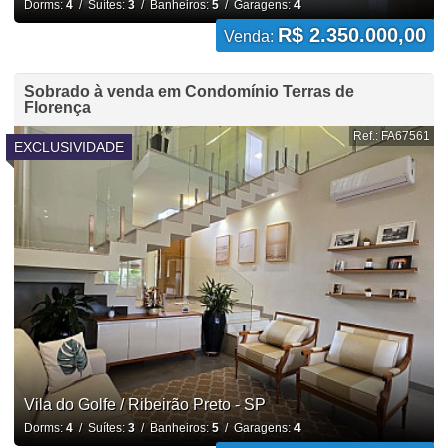
Dorms:
4
/ Suítes:
3
/ Banheiros:
5
/ Garagens:
4
R$ 2.350.000,00
Venda:
Sobrado à venda em Condomínio Terras de
Florença
Ref.: FA67561
EXCLUSIVIDADE
Vila do Golfe / Ribeirão Preto - SP
Dorms:
4
/ Suítes:
3
/ Banheiros:
5
/ Garagens:
4