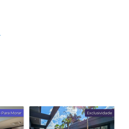
Sabiá
nadá
 Mata
ia
ori
hos
gogne
gne
nce
 Para Morar
Exclusividade