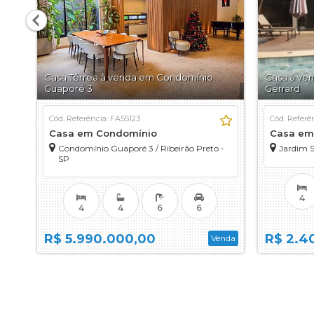
Casa Térrea à venda em Condomínio
Casa à ve
Guaporé 3
Gerrard
Cód. Referência: FA55123
Cód. Referê
Casa em Condomínio
Casa em
Condomínio Guaporé 3 / Ribeirão Preto -
Jardim S
SP
4
4
4
6
6
R$ 5.990.000,00
R$ 2.4
Venda