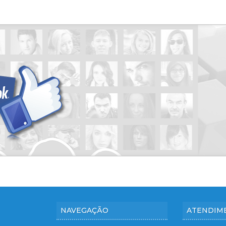
Condomínio Villa Romana 2
Condomínio Villa Tambaú
Condomínio Village Monet
Condomínio Vista Bella
Condomínio Vivendas da Mata
Edifício Alabastro
Edifício Álamo
Edifício Alleanza D’oro
Edifício Amsterdam
Edifício Antuérpia
Edifício Apogeo
Edifício Arboretto
Edifício Ares Residencial
Edifício Argon
Edifício Arvo Ribeirania
Edifício Atrio
NAVEGAÇÃO
ATENDIM
Edifício Authoria