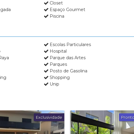
Closet
Condomínio Residencial Colina do 
egada
Espaço Gourmet
Condomínio Residencial Firenze
Piscina
Condomínio Residencial Formosa
Condomínio Residencial Jardim Ca
Condomínio Residencial Quinta da
Escolas Particulares
Condomínio Residencial Samamba
p
Hospital
Condominio Residencial Veneza
Raya
Parque das Artes
Condomínio Residencial Villa Dei Fi
Parques
Condomínio Riviera Village - Cravin
Posto de Gasolina
Condomínio Royal Park
ing
Shopping
Condomínio Saint Gerard La Bour
Unip
Condomínio Saint Gerard La Breta
Condomínio Saint Gerard La Prove
Condomínio San Diego
Condomínio San Francisco Village
Exclusividade
Pronto
Condomínio San Marco
Condomínio San Thiago