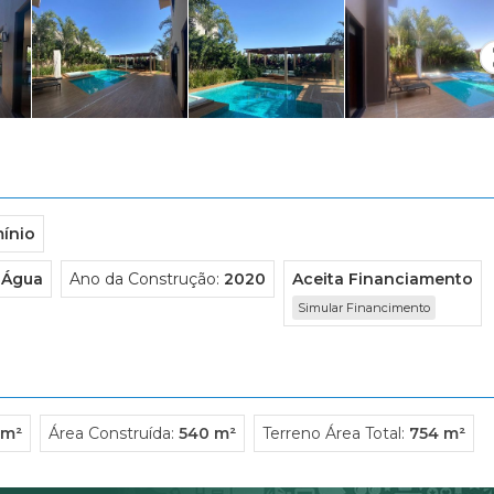
Condomínio Estância Ouro Verde
Condomínio Fazenda Santa Maria
Condomínio Garden Villa
Condomínio Guaporé 1
Condomínio Guaporé 3
Condomínio Ipe Branco
Condomínio Jardim das Palmeiras
Condomínio Jardim Eldorado
ínio
Condomínio Jardim Sul
Condomínio Jardins
 Água
Ano da Construção:
2020
Aceita Financiamento
Condomínio Manacas
Simular Financimento
Condomínio Mirante - Royal Park
Condomínio Monte Verde
Condomínio Nova Aliança
Condomínio Nova Aliança Sul
 m²
Área Construída:
540 m²
Terreno Área Total:
754 m²
Condomínio Paineiras
Condomínio Patrimonial Campestr
Condomínio Pitangueiras