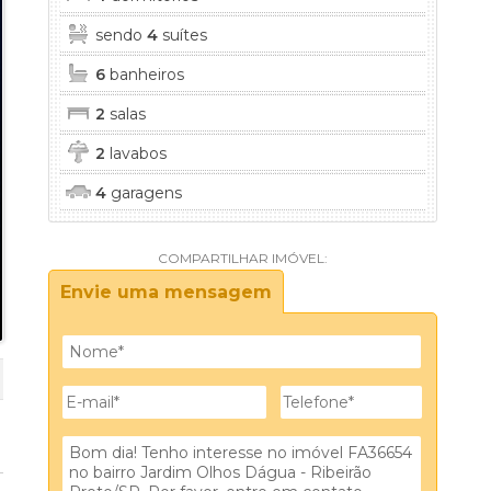
sendo
4
suítes
6
banheiros
gua
2
salas
2
lavabos
os D Água
4
garagens
gua
COMPARTILHAR IMÓVEL:
Envie uma mensagem