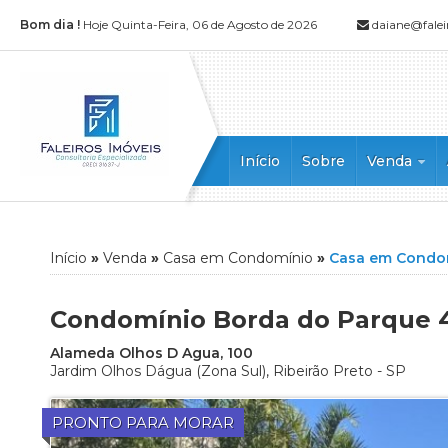
Bom dia !
Hoje Quinta-Feira, 06 de Agosto de 2026
daiane@falei
Início
Sobre
Venda
Apartament
Apartamento
Casa
Início
»
Venda
»
Casa em Condomínio
»
Casa em Condo
Casa Comerc
Casa em Con
Condomínio Borda do Parque 4
Chácara
Alameda Olhos D Agua, 100
Cobertura
Jardim Olhos Dágua
(Zona Sul),
Ribeirão Preto
-
SP
Cobertura D
Edícula
PRONTO PARA MORAR
Flat