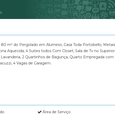
Condomínio Portal da Mata
o.
Condomínio Portal dos Ipês
Condomínio Quinta da Primavera - P
Condomínio Quinta da Primavera - 
Condominio Quinta da Primavera Pr
Condomínio Quinta dos Ventos
 80 m² do Pergolado em Aluminio, Casa Toda Portobello, Metai
Condomínio Quintas de São José - V
cina Aquecida, 4 Suites todos Com Closet, Sala de Tv no Superior
Condomínio Quintas de São José - Vi
a, Lavanderia, 2 Quartinhos de Bagunça, Quarto Empregada com
Condomínio Quintas de São José - V
acuzzi, 4 Vagas de Garagem.
Condomínio Recanto do Rio Pardo
Condomínio Recreio Internacional
Condomínio Reserva de San Pedro
Condomínio Reserva do Ipê
Condomínio Reserva Domaine
Condomínio Reserva Imperial
Condomínio Reserva Santa Luisa
ado
Área de Serviço
Condomínio Residencial Alto do Cas