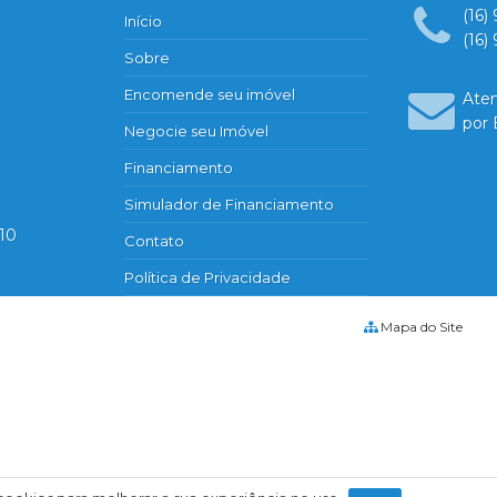
Edifício Baia de Sapri
(16)
Início
Edifício Barão de Mauá
(16)
Sobre
Edificio Barcelona
Edifício Barizza
Encomende seu imóvel
Ate
Edifício Bilbao
por 
Negocie seu Imóvel
Edifício Blue Diamond
Financiamento
Edifício Blue Note
Edifício Bosque das Caviunas
Simulador de Financiamento
Edifício Britânia
510
Contato
Edifício Cabreúva
Política de Privacidade
Edifício Caiapó
Edifício Candeias
Mapa do Site
Edifício Cartier Tower
Edifício Cedro Residencial
Edifício Celso Patelli
Edifício Centaurus
Edifício Centro Empresarial Califórn
Edifício Cidade de Barcelona