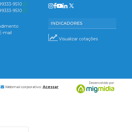
 99333-9510
 99333-9510
INDICADORES
ndimento
E-mail
Visualizar cotações
Webmail corporativo:
Acessar
ia