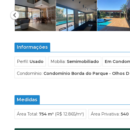
Informações
Perfil:
Usado
Mobília:
Semimobiliado
Em Condom
Condomínio:
Condomínio Borda do Parque - Olhos D
Medidas
Área Total:
754 m²
(R$ 12.865/m²)
Área Privativa:
540