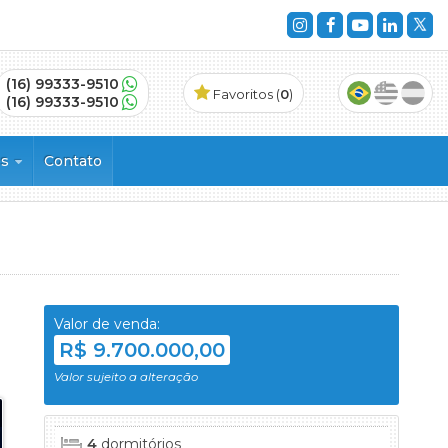
(16) 99333-9510
Favoritos (
0
)
(16) 99333-9510
es
Contato
vinhos
Valor de venda:
R$ 9.700.000,00
ncial
Valor sujeito a alteração
4
dormitórios