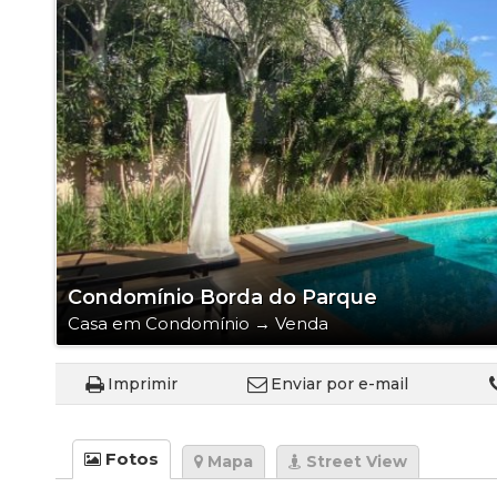
Galpão
Imóvel Comer
Loft
Sala Comerci
Salão
Sítio
Terreno
Terreno em 
Condomínio Borda do Parque
Casa em Condomínio
→
Venda
Imprimir
Enviar por e-mail
Fotos
Mapa
Street View