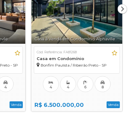
vile
Casa à Venda em Condomínio Alphaville
Cas
Cód. Referência: FA81268
Có
Casa em Condomínio
C
Preto - SP
Bonfim Paulista / Ribeirão Preto - SP
a
4
4
4
6
8
R$ 6.500.000,00
R
Venda
Venda