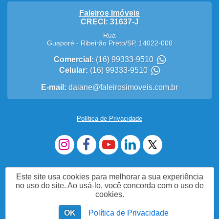
Faleiros Imóveis
CRECI: 31637-J
Rua
Guaporé
-
Ribeirão Preto
/
SP
,
14022-000
Comercial:
(16) 99333-9510
Celular:
(16) 99333-9510
E-mail:
daiane@faleirosimoveis.com.br
Política de Privacidade
Este site usa cookies para melhorar a sua experiência
no uso do site. Ao usá-lo, você concorda com o uso de
cookies.
Me Chame no WhatsApp (16)993339510
OK
Política de Privacidade