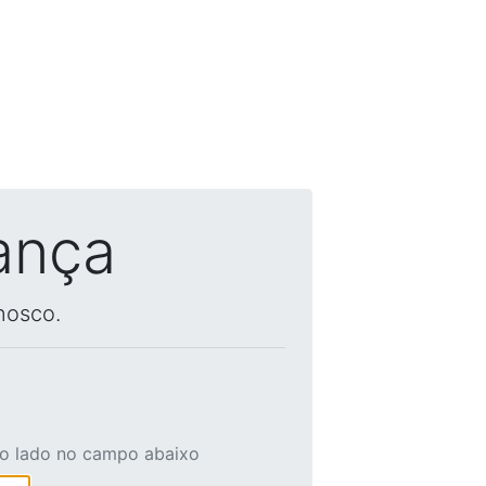
ança
nosco.
ao lado no campo abaixo