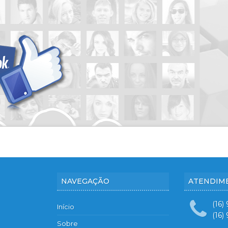
Condomínio Villa Romana 2
Condomínio Villa Tambaú
Condomínio Village Monet
Condomínio Vista Bella
Condomínio Vivendas da Mata
Edifício Alabastro
Edifício Álamo
Edifício Alleanza D’oro
Edifício Amsterdam
Edifício Antuérpia
Edifício Apogeo
Edifício Arboretto
Edifício Ares Residencial
Edifício Argon
NAVEGAÇÃO
ATENDIM
Edifício Arvo Ribeirania
Edifício Atrio
(16)
Início
(16)
Edifício Authoria
Sobre