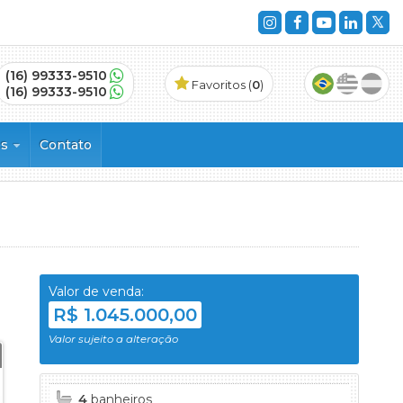
(16) 99333-9510
Favoritos (
0
)
(16) 99333-9510
es
Contato
vinhos
Valor de venda:
R$ 1.045.000,00
ncial
Valor sujeito a alteração
4
banheiros