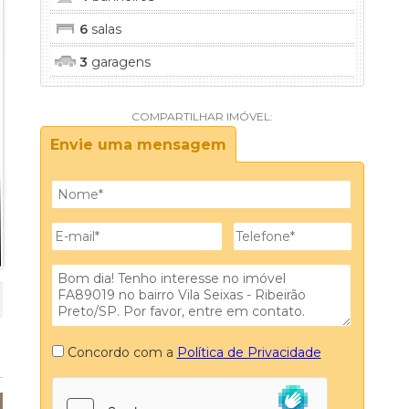
6
salas
3
garagens
gua
COMPARTILHAR IMÓVEL:
Envie uma mensagem
os D Água
gua
Concordo com a
Política de Privacidade