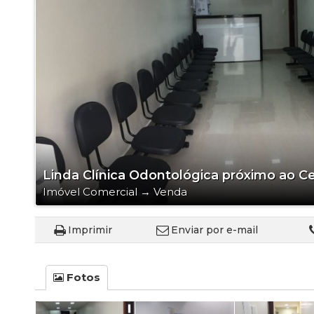
Galpão
Imóvel Comer
Loft
Sala Comerci
Salão
Sítio
Terreno
Terreno em 
Linda Clínica Odontológica próximo ao C
Imóvel Comercial
→
Venda
Imprimir
Enviar por e-mail
Fotos