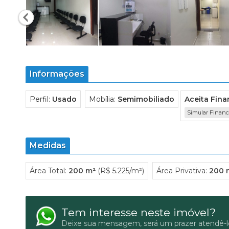
Informações
Perfil:
Usado
Mobília:
Semimobiliado
Aceita Fin
Simular Finan
Medidas
Área Total:
200 m²
(R$ 5.225/m²)
Área Privativa:
200 
Tem interesse neste imóvel?
Deixe sua mensagem, será um prazer atendê-l