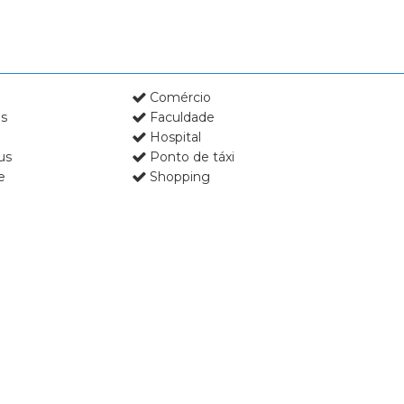
Condomínio Residencial Colina do 
Condomínio Residencial Firenze
Condomínio Residencial Formosa
Condomínio Residencial Jardim Ca
Comércio
Condomínio Residencial Quinta da
as
Faculdade
Condomínio Residencial Samamba
Hospital
us
Ponto de táxi
Condominio Residencial Veneza
e
Shopping
Condomínio Residencial Villa Dei Fi
Condomínio Riviera Village - Cravin
Condomínio Royal Park
Condomínio Saint Gerard La Bour
Condomínio Saint Gerard La Breta
Condomínio Saint Gerard La Prove
Condomínio San Diego
Condomínio San Francisco Village
Condomínio San Marco
Condomínio San Thiago