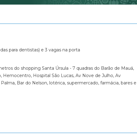
Condomínio Portal da Mata
Condomínio Portal dos Ipês
Condomínio Quinta da Primavera - P
Condomínio Quinta da Primavera - 
Condominio Quinta da Primavera Pr
Condomínio Quinta dos Ventos
adas para dentistas) e 3 vagas na porta
Condomínio Quintas de São José - V
Condomínio Quintas de São José - Vi
 metros do shopping Santa Úrsula - 7 quadras do Barão de Mauá,
Condomínio Quintas de São José - V
sco, Hemocentro, Hospital São Lucas, Av Nove de Julho, Av
Condomínio Recanto do Rio Pardo
Palma, Bar do Nelson, lotérica, supermercado, farmácia, bares e
Condomínio Recreio Internacional
Condomínio Reserva de San Pedro
Condomínio Reserva do Ipê
Condomínio Reserva Domaine
Condomínio Reserva Imperial
Condomínio Reserva Santa Luisa
Condomínio Residencial Alto do Cas