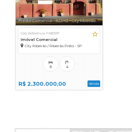
Prédio Comercial - 822m2 - City Ribeirão
Cód. Referência: FA80597
Imóvel Comercial
City Ribeirão / Ribeirão Preto - SP
6
4
R$ 2.300.000,00
Venda