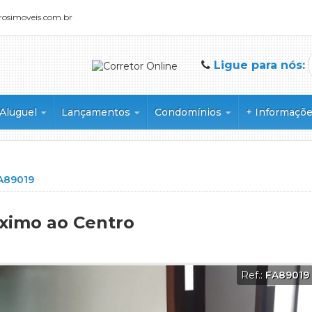
rosimoveis.com.br
Ligue para nós:
Aluguel
Lançamentos
Condomínios
+ Informaçõ
o
Sala Comercial
Apartamento
Condomínio Alphaville 2
Parceiros
 Duplex
Condomínio Alphaville 1
Condomínio Alphaville 3
A89019
ial
Condomínio Alto da Boa Vista - Cra
domínio
Condomínio Alto do Bonfim
óximo ao Centro
Condomínio Alto do Castelo II
Condomínio Alto do Castelo Reside
uplex
Condomínio Alto do Vale
Ref.:
FA89019
Condomínio Ana Carolina
Condomínio Arara Azul