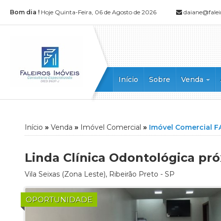
Bom dia !
Hoje Quinta-Feira, 06 de Agosto de 2026
daiane@falei
Início
Sobre
Venda
Apartament
Apartamento
Casa
Início
»
Venda
»
Imóvel Comercial
»
Imóvel Comercial F
Casa Comerc
Casa em Con
Linda Clínica Odontológica pr
Chácara
Vila Seixas
(Zona Leste),
Ribeirão Preto
-
SP
Cobertura
Cobertura D
OPORTUNIDADE
Edícula
Flat