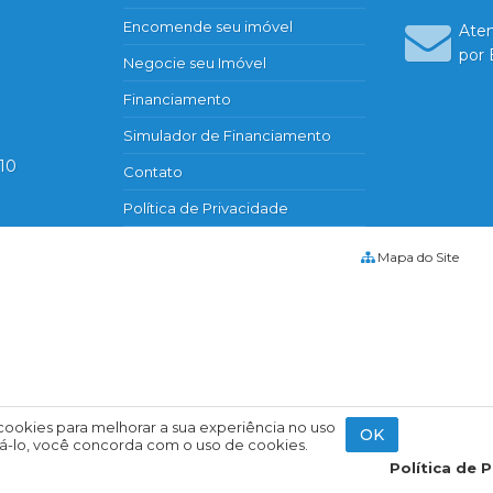
Edifício Baia de Sapri
Encomende seu imóvel
Edifício Barão de Mauá
Ate
por 
Edificio Barcelona
Negocie seu Imóvel
Edifício Barizza
Financiamento
Edifício Bilbao
Simulador de Financiamento
Edifício Blue Diamond
510
Contato
Edifício Blue Note
Edifício Bosque das Caviunas
Política de Privacidade
Edifício Britânia
Mapa do Site
Edifício Cabreúva
Edifício Caiapó
Edifício Candeias
Edifício Cartier Tower
Edifício Cedro Residencial
Edifício Celso Patelli
 cookies para melhorar a sua experiência no uso
Edifício Centaurus
OK
usá-lo, você concorda com o uso de cookies.
Edifício Centro Empresarial Califórn
Política de 
Edifício Cidade de Barcelona