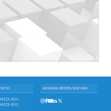
ENTO
NOSSAS REDES SOCIAIS
 99333-9510
 99333-9510