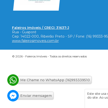
Faleiros Imóveis / CRECI: 31637-J
Rua - Guaporé
Cep:
14022-000
,
Ribeirão Preto
-
SP
/ Fone:
(16) 99333-9
www.faleirosimoveis.com.br
© 2026 -
Faleiros Imóveis
- Todos os direitos reservados
Me Chame no WhatsApp (16)993339510
Este site usa
Enviar mensagem
do site. Ao 