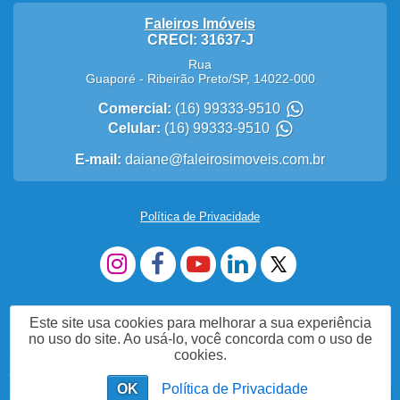
Faleiros Imóveis
CRECI: 31637-J
Rua
Guaporé
-
Ribeirão Preto
/
SP
,
14022-000
Comercial:
(16) 99333-9510
Celular:
(16) 99333-9510
E-mail:
daiane@faleirosimoveis.com.br
Política de Privacidade
Este site usa cookies para melhorar a sua experiência
no uso do site. Ao usá-lo, você concorda com o uso de
cookies.
Me Chame no WhatsApp (16)993339510
OK
Política de Privacidade