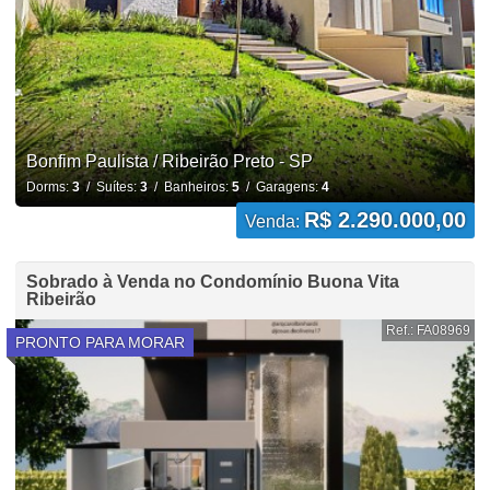
Bonfim Paulista / Ribeirão Preto - SP
Dorms:
3
/ Suítes:
3
/ Banheiros:
5
/ Garagens:
4
R$ 2.290.000,00
Venda:
Sobrado à Venda no Condomínio Buona Vita
Ribeirão
Ref.: FA08969
PRONTO PARA MORAR