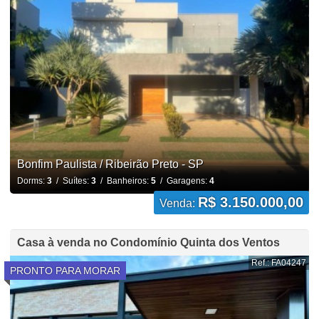
Bonfim Paulista / Ribeirão Preto - SP
Dorms:
3
/ Suítes:
3
/ Banheiros:
5
/ Garagens:
4
R$ 3.150.000,00
Venda:
Casa à venda no Condomínio Quinta dos Ventos
Ref.: FA04247
PRONTO PARA MORAR