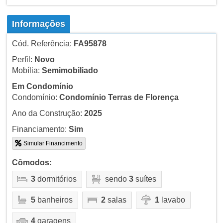
Informações
Cód. Referência:
FA95878
Perfil:
Novo
Mobília:
Semimobiliado
Em Condomínio
Condomínio:
Condomínio Terras de Florença
Ano da Construção:
2025
Financiamento:
Sim
Simular Financimento
Cômodos:
3
dormitórios
sendo
3
suítes
5
banheiros
2
salas
1
lavabo
4
garagens