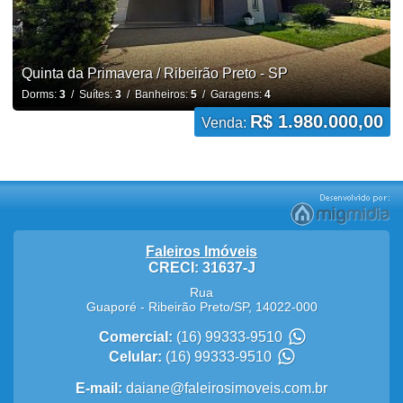
Quinta da Primavera / Ribeirão Preto - SP
Dorms:
3
/ Suítes:
3
/ Banheiros:
5
/ Garagens:
4
R$ 1.980.000,00
Venda:
Faleiros Imóveis
CRECI: 31637-J
Rua
Guaporé
-
Ribeirão Preto
/
SP
,
14022-000
Comercial:
(16) 99333-9510
Celular:
(16) 99333-9510
E-mail:
daiane@faleirosimoveis.com.br