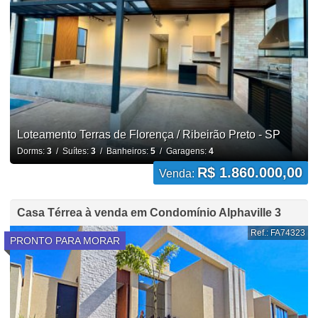
Loteamento Terras de Florença / Ribeirão Preto - SP
Dorms:
3
/ Suítes:
3
/ Banheiros:
5
/ Garagens:
4
R$ 1.860.000,00
Venda:
Casa Térrea à venda em Condomínio Alphaville 3
Ref.: FA74323
PRONTO PARA MORAR