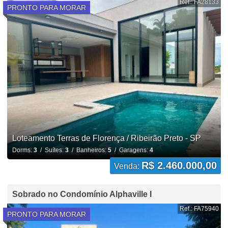
Ref.: FA28133
PRONTO PARA MORAR
Loteamento Terras de Florença / Ribeirão Preto - SP
Dorms:
3
/ Suítes:
3
/ Banheiros:
5
/ Garagens:
4
R$ 2.460.000,00
Venda:
Sobrado no Condomínio Alphaville I
Ref.: FA75940
PRONTO PARA MORAR