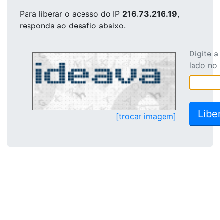
Para liberar o acesso
do IP
216.73.216.19
,
responda ao desafio abaixo.
Digite 
lado no
[trocar imagem]