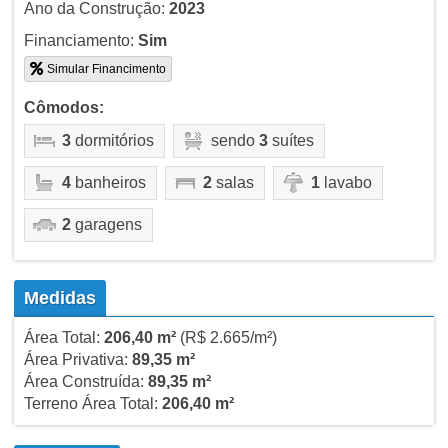
Ano da Construção:
2023
Financiamento:
Sim
Simular Financimento
Cômodos:
3
dormitórios
sendo
3
suítes
4
banheiros
2
salas
1
lavabo
2
garagens
Medidas
Área Total:
206,40 m²
(R$ 2.665/m²)
Área Privativa:
89,35 m²
Área Construída:
89,35 m²
Terreno Área Total:
206,40 m²