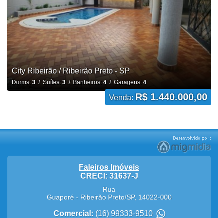
City Ribeirão / Ribeirão Preto - SP
Dorms:
3
/ Suítes:
3
/ Banheiros:
4
/ Garagens:
4
R$ 1.440.000,00
Venda:
Faleiros Imóveis
CRECI: 31637-J
Rua
Guaporé
-
Ribeirão Preto
/
SP
,
14022-000
Comercial:
(16) 99333-9510