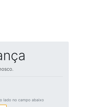
ança
nosco.
ao lado no campo abaixo