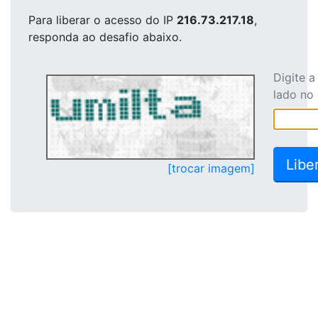
Para liberar o acesso
do IP
216.73.217.18
,
responda ao desafio abaixo.
Digite 
lado no
[trocar imagem]