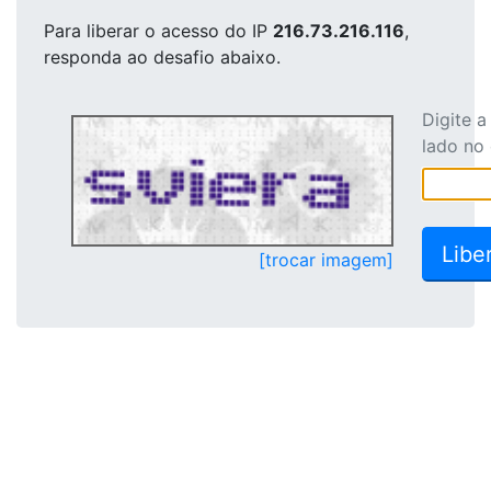
Para liberar o acesso
do IP
216.73.216.116
,
responda ao desafio abaixo.
Digite 
lado no
[trocar imagem]