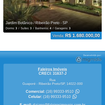
Jardim Botânico / Ribeirão Preto - SP
Dorms:
3
/ Suítes:
3
/ Banheiros:
4
/ Garagens:
3
R$ 1.680.000,00
Venda:
Faleiros Imóveis
CRECI: 31637-J
Rua
Guaporé
-
Ribeirão Preto
/
SP
,
14022-000
Comercial:
(16) 99333-9510
Celular:
(16) 99333-9510
E-mail:
daiane@faleirosimoveis.com.br