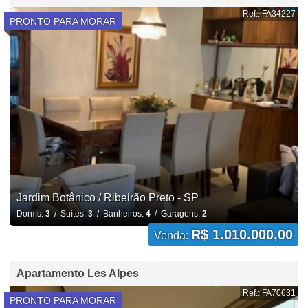
Ref.: FA34227
PRONTO PARA MORAR
Jardim Botânico / Ribeirão Preto - SP
Dorms:
3
/ Suítes:
3
/ Banheiros:
4
/ Garagens:
2
R$ 1.010.000,00
Venda:
Apartamento Les Alpes
Ref.: FA70631
PRONTO PARA MORAR