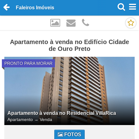
Faleiros Imóveis
Apartamento à venda no Edifício Cidade
de Ouro Preto
PRONTO PARA MORAR
Apartamento à venda no Residencial VillaRica
Apartamento
→
Venda
FOTOS