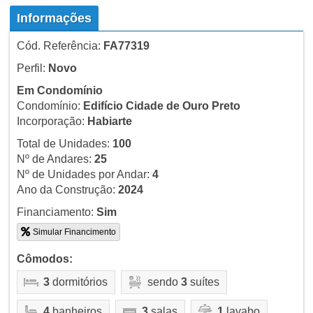
Informações
Cód. Referência:
FA77319
Perfil:
Novo
Em Condomínio
Condomínio:
Edifício Cidade de Ouro Preto
Incorporação:
Habiarte
Total de Unidades:
100
Nº de Andares:
25
Nº de Unidades por Andar:
4
Ano da Construção:
2024
Financiamento:
Sim
Simular Financimento
Cômodos:
3
dormitórios
sendo
3
suítes
4
banheiros
3
salas
1
lavabo