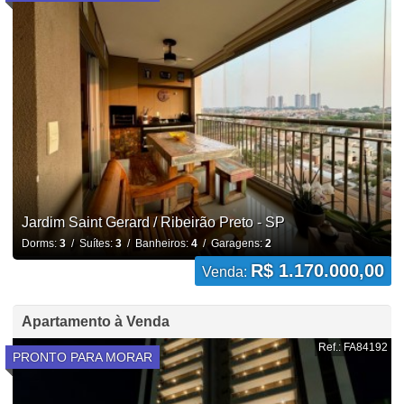
Jardim Saint Gerard / Ribeirão Preto - SP
Dorms:
3
/ Suítes:
3
/ Banheiros:
4
/ Garagens:
2
R$ 1.170.000,00
Venda:
Apartamento à Venda
Ref.: FA84192
PRONTO PARA MORAR