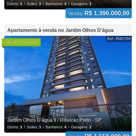
Dorms:
3
/ Suítes:
3
/ Banheiros:
4
/ Garagens:
3
R$ 1.390.000,00
Venda:
Apartamento à venda no Jardim Olhos D'água
Ref.: FA82769
OPORTUNIDADE
Jardim Olhos D'água II / Ribeirão Preto - SP
Dorms:
3
/ Suítes:
3
/ Banheiros:
4
/ Garagens:
2