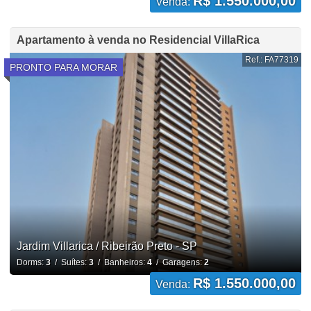
R$ 1.550.000,00
Venda:
Apartamento à venda no Residencial VillaRica
Ref.: FA77319
PRONTO PARA MORAR
Jardim Villarica / Ribeirão Preto - SP
Dorms:
3
/ Suítes:
3
/ Banheiros:
4
/ Garagens:
2
R$ 1.550.000,00
Venda: