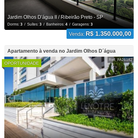
Jardim Olhos D'água II / Ribeirão Preto - SP
Dorms:
3
/ Suítes:
3
/ Banheiros:
4
/ Garagens:
3
R$ 1.350.000,00
Venda:
Apartamento à venda no Jardim Olhos D´água
Ref.: FA26182
OPORTUNIDADE