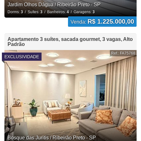
Jardim Olhos Dágua / Ribeirão Preto - SP
Dorms:
3
/ Suítes:
3
/ Banheiros:
4
/ Garagens:
3
R$ 1.225.000,00
Venda:
Apartamento 3 suítes, sacada gourmet, 3 vagas, Alto
Padrão
Ref.: FA75768
EXCLUSIVIDADE
Bosque das Juritis / Ribeirão Preto - SP