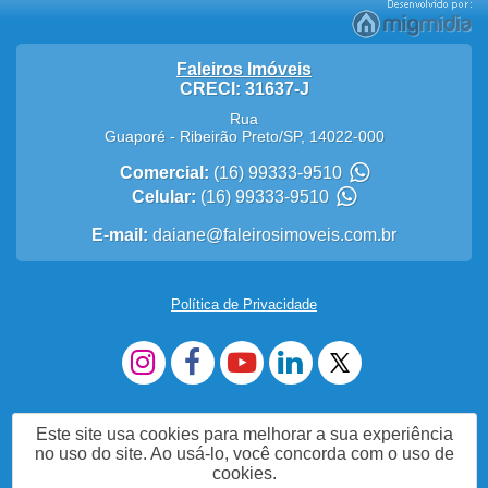
Faleiros Imóveis
CRECI: 31637-J
Rua
Guaporé
-
Ribeirão Preto
/
SP
,
14022-000
Comercial:
(16) 99333-9510
Celular:
(16) 99333-9510
E-mail:
daiane@faleirosimoveis.com.br
Política de Privacidade
Este site usa cookies para melhorar a sua experiência
no uso do site. Ao usá-lo, você concorda com o uso de
cookies.
Me Chame no WhatsApp (16)993339510