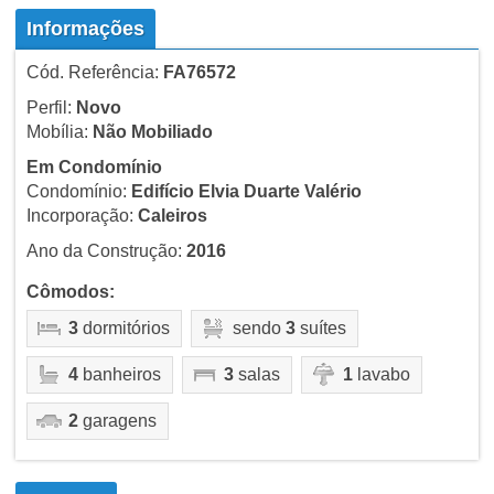
Informações
Cód. Referência:
FA76572
Perfil:
Novo
Mobília:
Não Mobiliado
Em Condomínio
Condomínio:
Edifício Elvia Duarte Valério
Incorporação:
Caleiros
Ano da Construção:
2016
Cômodos:
3
dormitórios
sendo
3
suítes
4
banheiros
3
salas
1
lavabo
2
garagens