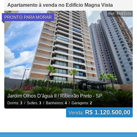
Apartamento à venda no Edifício Magna Vista
Ref.: FA91189
PRONTO PARA MORAR
Jardim Olhos D'água II / Ribeirão Preto - SP
Dorms:
3
/ Suítes:
3
/ Banheiros:
4
/ Garagens:
2
R$ 1.120.500,00
Venda: