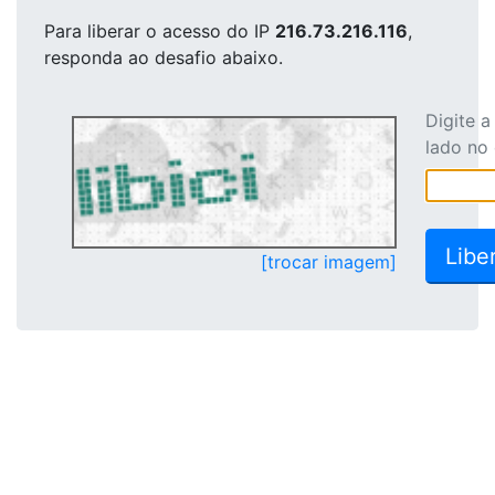
Para liberar o acesso
do IP
216.73.216.116
,
responda ao desafio abaixo.
Digite 
lado no
[trocar imagem]