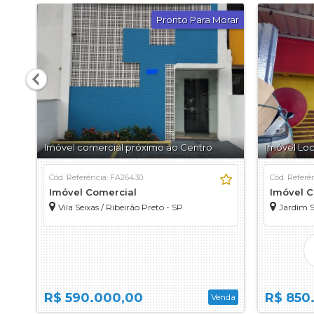
Pronto Para Morar
Imóvel comercial próximo ao Centro
Imóvel Lo
Cód. Referência: FA26430
Cód. Referê
Imóvel Comercial
Imóvel C
Vila Seixas / Ribeirão Preto - SP
Jardim S
R$ 590.000,00
R$ 850
Venda