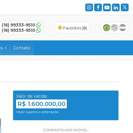
(16) 99333-9510
Favoritos (
0
)
(16) 99333-9510
es
Contato
vinhos
Valor de venda:
R$ 1.600.000,00
ncial
Valor sujeito a alteração
COMPARTILHAR IMÓVEL: