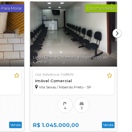
telo 2
 Para Morar
Oportunidade
Sabiá
nadá
 Mata
ia
Linda Clínica Odontológica próximo ao
Imó
Centro
Pa
ori
hos
Cód. Referência: FA89019
Có
Imóvel Comercial
I
Vila Seixas / Ribeirão Preto - SP
gogne
gne
nce
4
3
R$ 1.045.000,00
R$
Venda
Venda