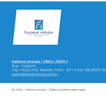
Faleiros Imóveis / CRECI: 31637-J
Rua - Guaporé
Cep:
14022-000
,
Ribeirão Preto
-
SP
/ Fone:
(16) 99333-9
www.faleirosimoveis.com.br
© 2026 -
Faleiros Imóveis
- Todos os direitos reservados