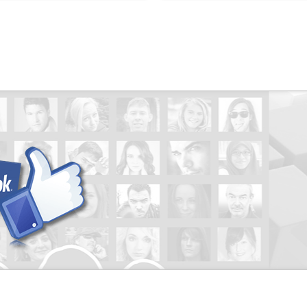
Condomínio San Thiago
Condomínio Santa Mônica 1
Condomínio Santa Monica 2
Condomínio Siena
Condomínio Terras de Bonfim
Condomínio Terras de Florença
Condomínio Terras de San Gabriel
Condomínio Terras de San Pedro
Condomínio Terras de San Tiago
Condomínio Terras de Sant'ana
Condomínio Terras de Santa Marth
Condomínio Terras de Siena
Condomínio Torino
Condomínio Valência
Condomínio Verona
Condomínio Vila Versuti
Condominio Villa Florenca