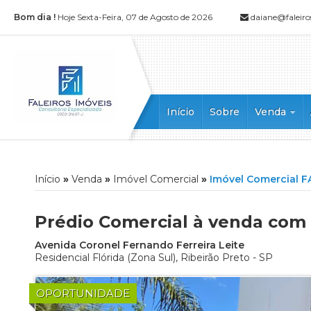
Bom dia !
Hoje Sexta-Feira, 07 de Agosto de 2026
daiane@faleiro
Início
Sobre
Venda
Apartament
Apartamento
Casa
Início
»
Venda
»
Imóvel Comercial
»
Imóvel Comercial 
Casa Comerc
Casa em Con
Prédio Comercial à venda com 
Chácara
Avenida Coronel Fernando Ferreira Leite
Cobertura
Residencial Flórida
(Zona Sul),
Ribeirão Preto
-
SP
Cobertura D
Edícula
OPORTUNIDADE
Flat