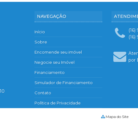
Condomínio Villa Romana 1
Condomínio Villa Romana 2
NAVEGAÇÃO
ATENDIM
Condomínio Villa Tambaú
Condomínio Village Monet
(16)
Início
Condomínio Vista Bella
(16)
Sobre
Condomínio Vivendas da Mata
Edifício Alabastro
Encomende seu imóvel
Ate
Edifício Álamo
por 
Negocie seu Imóvel
Edifício Alleanza D’oro
Financiamento
Edifício Amsterdam
Edifício Antuérpia
Simulador de Financiamento
Edifício Apogeo
510
Contato
Edifício Arboretto
Política de Privacidade
Edifício Ares Residencial
Edifício Argon
Mapa do Site
Edifício Arvo Ribeirania
Edifício Atrio