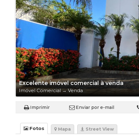
Galpão
Imóvel Comer
Loft
Sala Comerci
Salão
Sítio
Terreno
Terreno em 
Excelente imóvel comercial à venda
Imóvel Comercial
→
Venda
Imprimir
Enviar por e-mail
Fotos
Mapa
Street View