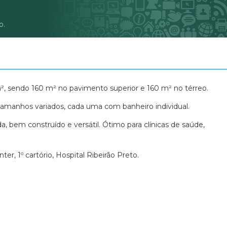
Condomínio Pitangueiras
o.
Condomínio Portal da Mata
Condomínio Portal dos Ipês
Condomínio Quinta da Primavera - P
Condomínio Quinta da Primavera - 
Condominio Quinta da Primavera Pr
², sendo 160 m² no pavimento superior e 160 m² no térreo.
Condomínio Quinta dos Ventos
Condomínio Quintas de São José - V
 tamanhos variados, cada uma com banheiro individual.
Condomínio Quintas de São José - Vi
a, bem construído e versátil. Ótimo para clínicas de saúde,
Condomínio Quintas de São José - V
Condomínio Recanto do Rio Pardo
r, 1º cartório, Hospital Ribeirão Preto.
Condomínio Recreio Internacional
Condomínio Reserva de San Pedro
Condomínio Reserva do Ipê
Condomínio Reserva Domaine
Condomínio Reserva Imperial
Condomínio Reserva Santa Luisa