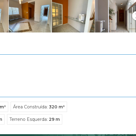
Condomínio Estância Ouro Verde
Condomínio Fazenda Santa Maria
Condomínio Garden Villa
Condomínio Guaporé 1
Condomínio Guaporé 3
Condomínio Ipe Branco
Condomínio Jardim das Palmeiras
Condomínio Jardim Eldorado
Condomínio Jardim Sul
Condomínio Jardins
Condominio Laranjeiras
Condomínio Manacas
Condomínio Mirante - Royal Park
Condomínio Monte Verde
 m²
Área Construída:
320 m²
Condomínio Nova Aliança
m
Terreno Esquerda:
29 m
Condomínio Nova Aliança Sul
Condomínio Paineiras
Condomínio Patrimonial Campestr